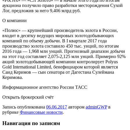
«Ростех» — «СЛ Золото» — в начале этого года по итогам
аукциона получило право разработки месторождения Сухой
Лог, предложив за него 9,406 млрд руб.
О компании
«Полюс» — крупнейший производитель золота в России,
входит в десятку ведущих мировых золотодобывающих
компаний по объему добычи. В I квартале 2017 года
производство золота составило 450 тыс. унций, по итогам
2016 года — 1,968 млн унций. Прогнозный диапазон добычи
на этот год составляет 2,075-2,125 млн унций. Примерно 92%
акций золотодобывающей компании контролирует Polyus
Gold International Limited, бенефициаром которой является
Саид Керимов — сын сенатора от Дагестана Сулеймана
Керимова.
Информационное агентство России ТАСС
Открыть брокерский счёт
Запись опубликована
06.06.2017
автором
adminGWP
в
рубрике
Финансовые новости
.
Навигация по записям