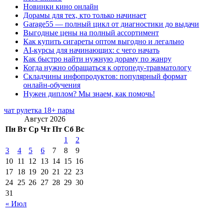
Новинки кино онлайн
Дорамы для тех, кто только начинает
Garage55 — полный цикл от диагностики до выдачи
Выгодные цены на полный ассортимент
Как купить сигареты оптом выгодно и легально
AI-курсы для начинающих: с чего начать
Как быстро найти нужную дораму по жанру
Когда нужно обращаться к ортопеду-травматологу
Складчины инфопродуктов: популярный формат
онлайн-обучения
Нужен диплом? Мы знаем, как помочь!
чат рулетка 18+ пары
Август 2026
Пн
Вт
Ср
Чт
Пт
Сб
Вс
1
2
3
4
5
6
7
8
9
10
11
12
13
14
15
16
17
18
19
20
21
22
23
24
25
26
27
28
29
30
31
« Июл