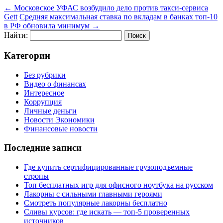
←
Московское УФАС возбудило дело против такси-сервиса
Gett
Средняя максимальная ставка по вкладам в банках топ-10
в РФ обновила минимум
→
Найти:
Категории
Без рубрики
Видео о финансах
Интересное
Коррупция
Личные деньги
Новости Экономики
Финансовые новости
Последние записи
Где купить сертифицированные грузоподъемные
стропы
Топ бесплатных игр для офисного ноутбука на русском
Лакорны с сильными главными героями
Смотреть популярные лакорны бесплатно
Сливы курсов: где искать — топ-5 проверенных
источников