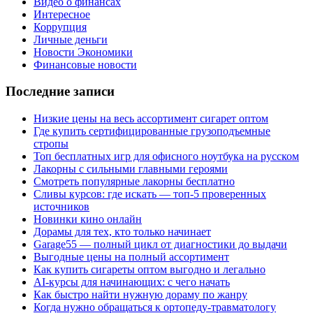
Видео о финансах
Интересное
Коррупция
Личные деньги
Новости Экономики
Финансовые новости
Последние записи
Низкие цены на весь ассортимент сигарет оптом
Где купить сертифицированные грузоподъемные
стропы
Топ бесплатных игр для офисного ноутбука на русском
Лакорны с сильными главными героями
Смотреть популярные лакорны бесплатно
Сливы курсов: где искать — топ-5 проверенных
источников
Новинки кино онлайн
Дорамы для тех, кто только начинает
Garage55 — полный цикл от диагностики до выдачи
Выгодные цены на полный ассортимент
Как купить сигареты оптом выгодно и легально
AI-курсы для начинающих: с чего начать
Как быстро найти нужную дораму по жанру
Когда нужно обращаться к ортопеду-травматологу