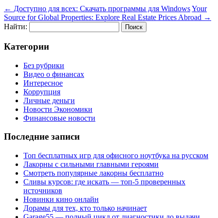
←
Доступно для всех: Скачать программы для Windows
Your
Source for Global Properties: Explore Real Estate Prices Abroad
→
Найти:
Категории
Без рубрики
Видео о финансах
Интересное
Коррупция
Личные деньги
Новости Экономики
Финансовые новости
Последние записи
Топ бесплатных игр для офисного ноутбука на русском
Лакорны с сильными главными героями
Смотреть популярные лакорны бесплатно
Сливы курсов: где искать — топ-5 проверенных
источников
Новинки кино онлайн
Дорамы для тех, кто только начинает
Garage55 — полный цикл от диагностики до выдачи