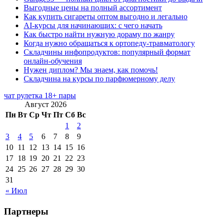
Выгодные цены на полный ассортимент
Как купить сигареты оптом выгодно и легально
AI-курсы для начинающих: с чего начать
Как быстро найти нужную дораму по жанру
Когда нужно обращаться к ортопеду-травматологу
Складчины инфопродуктов: популярный формат
онлайн-обучения
Нужен диплом? Мы знаем, как помочь!
Складчина на курсы по парфюмерному делу
чат рулетка 18+ пары
Август 2026
Пн
Вт
Ср
Чт
Пт
Сб
Вс
1
2
3
4
5
6
7
8
9
10
11
12
13
14
15
16
17
18
19
20
21
22
23
24
25
26
27
28
29
30
31
« Июл
Партнеры