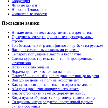
Коррупция
Личные деньги
Новости Экономики
Финансовые новости
Последние записи
Низкие цены на весь ассортимент сигарет оптом
Где купить сертифицированные грузоподъемные
стропы
Топ бесплатных игр для офисного ноутбука на русском
Лакорны с сильными главными героями
Смотреть популярные лакорны бесплатно
Сливы курсов: где искать — топ-5 проверенных
источников
Новинки кино онлайн
Дорамы для тех, кто только начинает
Garage55 — полный цикл от диагностики до выдачи
Выгодные цены на полный ассортимент
Как купить сигареты оптом выгодно и легально
AI-курсы для начинающих: с чего начать
Как быстро найти нужную дораму по жанру
Когда нужно обращаться к ортопеду-травматологу
Складчины инфопродуктов: популярный формат
онлайн-обучения