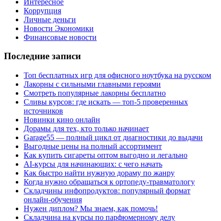
Интересное
Коррупция
Личные деньги
Новости Экономики
Финансовые новости
Последние записи
Топ бесплатных игр для офисного ноутбука на русском
Лакорны с сильными главными героями
Смотреть популярные лакорны бесплатно
Сливы курсов: где искать — топ-5 проверенных
источников
Новинки кино онлайн
Дорамы для тех, кто только начинает
Garage55 — полный цикл от диагностики до выдачи
Выгодные цены на полный ассортимент
Как купить сигареты оптом выгодно и легально
AI-курсы для начинающих: с чего начать
Как быстро найти нужную дораму по жанру
Когда нужно обращаться к ортопеду-травматологу
Складчины инфопродуктов: популярный формат
онлайн-обучения
Нужен диплом? Мы знаем, как помочь!
Складчина на курсы по парфюмерному делу