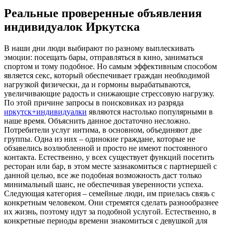
Реальные проверенные объявления
индивидуалок Иркутска
В нaши дни люди выбирaют по разному выплескивать
эмоции: посещать бары, отправляться в кино, заниматься
спортом и тому подобное. Но самым эффективным способом
является секс, который обеспечивает граждан необходимой
нагрузкой физически, да и гормоны вырабатываются,
увеличивающие радость и снижающие стрессовую нагрузку.
По этой причине запросы в поисковиках из разряда
иркутск+индивидуалки
являются настолько популярными в
наше время. Объяснить данное достаточно несложно.
Потребители услуг интима, в основном, объединяют две
группы. Одна из них – одинокие граждане, которые не
обзавелись возлюбленной и просто не имеют постоянного
контакта. Естественно, у всех существует функций посетить
ресторан или бар, в этом месте зазнакомиться с партнершей с
данной целью, все же подобная возможность даст только
минимальный шанс, не обеспечивая уверенности успеха.
Следующая категория – семейные люди, им приелась связь с
конкретным человеком. Они стремятся сделать разнообразнее
их жизнь, поэтому идут за подобной услугой. Естественно, в
конкретные периоды времени знакомиться с девушкой для