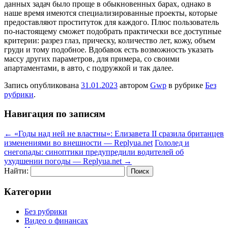
данных задач было проще в обыкновенных барах, однако в
наше время имеются специализированные проекты, которые
предоставляют проституток для каждого. Плюс пользователь
по-настоящему сможет подобрать практически все доступные
критерии: разрез глаз, прическу, количество лет, кожу, объем
груди и тому подобное. Вдобавок есть возможность указать
массу других параметров, для примера, со своими
апартаментами, в авто, с подружкой и так далее.
Запись опубликована
31.01.2023
автором
Gwp
в рубрике
Без
рубрики
.
Навигация по записям
←
«Годы над ней не властны»: Елизавета II сразила британцев
изменениями во внешности — Replyua.net
Гололед и
снегопады: синоптики предупредили водителей об
ухудшении погоды — Replyua.net
→
Найти:
Категории
Без рубрики
Видео о финансах