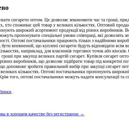
ево
вати сигарети оптом. Це дозволяє зекономити час та гроші, прид
тих, хто споживає цей товар у великих кількостях. Оптовий прод
онують широкий асортимент продукції від різних виробників. Во
 можуть пропонувати спеціальні умови співпраці, які дозволять 
ьності. Оптові постачальники працюють тільки з надійними вироб
н
бути впевнений, що куплені сигарети будуть відповідати всім в
кількостях, наприклад, для власників торгових точок або кіоскі
а гроші при закупці великих партій сигарет. Купівля сигарет опт
зних виробників, що дозволяє підібрати товар під конкретні пот
к, що допоможе зробити правильний вибір при закупці сигарет оп
у великих кількостях. Оптові постачальники пропонують широкий
 Крім того, оптові постачальники можуть надати консультації та с
убрики
.
мы в хорошем качестве без регистрации
→