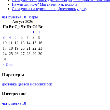
Нужен диплом? Мы знаем, как помочь!
Складчина на курсы по парфюмерному делу
чат рулетка 18+ пары
Август 2026
Пн
Вт
Ср
Чт
Пт
Сб
Вс
1
2
3
4
5
6
7
8
9
10
11
12
13
14
15
16
17
18
19
20
21
22
23
24
25
26
27
28
29
30
31
« Июл
Партнеры
доставка цветов новосибирск
Интересное
чат рулетка 18+