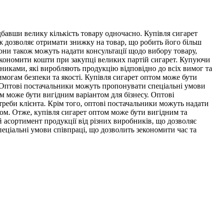
бавши велику кількість товару одночасно. Купівля сигарет
аж дозволяє отримати знижку на товар, що робить його більш
ни також можуть надати консультації щодо вибору товару,
зекономити кошти при закупці великих партій сигарет. Купуючи
никами, які виробляють продукцію відповідно до всіх вимог та
имогам безпеки та якості. Купівля сигарет оптом може бути
в. Оптові постачальники можуть пропонувати спеціальні умови
ом може бути вигідним варіантом для бізнесу. Оптові
реби клієнта. Крім того, оптові постачальники можуть надати
том. Отже, купівля сигарет оптом може бути вигідним та
 асортимент продукції від різних виробників, що дозволяє
пеціальні умови співпраці, що дозволить зекономити час та