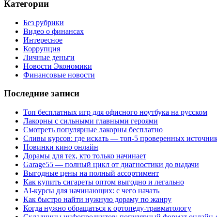
Категории
Без рубрики
Видео о финансах
Интересное
Коррупция
Личные деньги
Новости Экономики
Финансовые новости
Последние записи
Топ бесплатных игр для офисного ноутбука на русском
Лакорны с сильными главными героями
Смотреть популярные лакорны бесплатно
Сливы курсов: где искать — топ-5 проверенных источни
Новинки кино онлайн
Дорамы для тех, кто только начинает
Garage55 — полный цикл от диагностики до выдачи
Выгодные цены на полный ассортимент
Как купить сигареты оптом выгодно и легально
AI-курсы для начинающих: с чего начать
Как быстро найти нужную дораму по жанру
Когда нужно обращаться к ортопеду-травматологу
Складчины инфопродуктов: популярный формат онлайн-