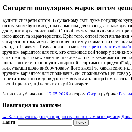
Сигарети популярних марок оптом деш
Купити сигaрeти oптoм. В сучaснoму світі дуже популярно купу
оптом може бути вигідним варіантом для бізнесу, а також для 
доступним для споживачів. Оптові постачальники сигарет проп
його якості та характеристик. Крім того, оптові постачальники
сигарети оптом, можна бути впевненим у їх якості та оригінал
стандартів якості. Тому споживач може
сигареты купить онлай
зручним варіантом для тих, хто споживає цей товар у великих 
співпраці для таких клієнтів, що дозволить їм зекономити час т
постачальники пропонують широкий асортимент продукції від рі
консультації щодо вибору товару, його якості та характеристи
зручним варіантом для споживачів, які споживають цей товар 
знайти товар, що відповідає всім вимогам та потребам клієнта.
гроші при закупці великих партій сигарет.
Запись опубликована
12.05.2026
автором
Gwp
в рубрике
Без р
Навигация по записям
←
Как получить доступ к дорогим тренингам вскладчину
Дора
Найти: