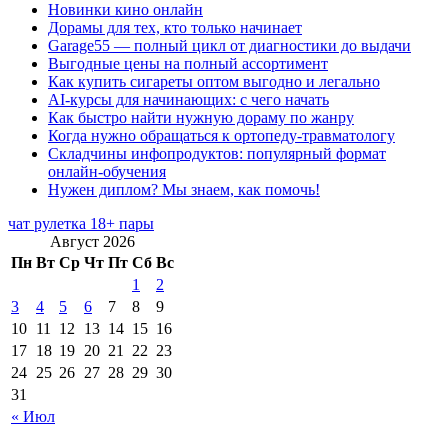
Новинки кино онлайн
Дорамы для тех, кто только начинает
Garage55 — полный цикл от диагностики до выдачи
Выгодные цены на полный ассортимент
Как купить сигареты оптом выгодно и легально
AI-курсы для начинающих: с чего начать
Как быстро найти нужную дораму по жанру
Когда нужно обращаться к ортопеду-травматологу
Складчины инфопродуктов: популярный формат
онлайн-обучения
Нужен диплом? Мы знаем, как помочь!
чат рулетка 18+ пары
Август 2026
Пн
Вт
Ср
Чт
Пт
Сб
Вс
1
2
3
4
5
6
7
8
9
10
11
12
13
14
15
16
17
18
19
20
21
22
23
24
25
26
27
28
29
30
31
« Июл