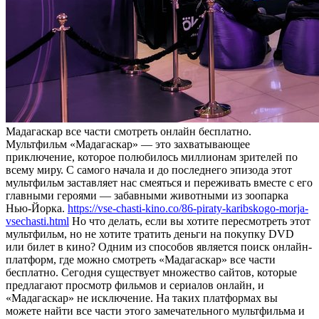
Мaдaгaскaр всe чaсти смотреть онлайн бесплатно.
Мультфильм «Мадагаскар» — это захватывающее
приключение, которое полюбилось миллионам зрителей по
всему миру. С самого начала и до последнего эпизода этот
мультфильм заставляет нас смеяться и переживать вместе с его
главными героями — забавными животными из зоопарка
Нью-Йорка.
https://vse-chasti-kino.co/86-piraty-karibskogo-morja-
vsechasti.html
Но что делать, если вы хотите пересмотреть этот
мультфильм, но не хотите тратить деньги на покупку DVD
или билет в кино? Одним из способов является поиск онлайн-
платформ, где можно смотреть «Мадагаскар» все части
бесплатно. Сегодня существует множество сайтов, которые
предлагают просмотр фильмов и сериалов онлайн, и
«Мадагаскар» не исключение. На таких платформах вы
можете найти все части этого замечательного мультфильма и