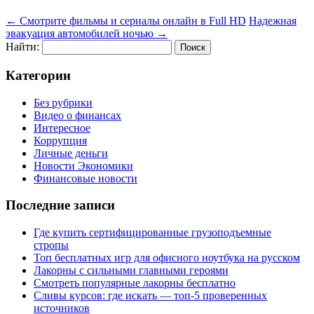
←
Смотрите фильмы и сериалы онлайн в Full HD
Надежная
эвакуация автомобилей ночью
→
Найти:
Категории
Без рубрики
Видео о финансах
Интересное
Коррупция
Личные деньги
Новости Экономики
Финансовые новости
Последние записи
Где купить сертифицированные грузоподъемные
стропы
Топ бесплатных игр для офисного ноутбука на русском
Лакорны с сильными главными героями
Смотреть популярные лакорны бесплатно
Сливы курсов: где искать — топ-5 проверенных
источников