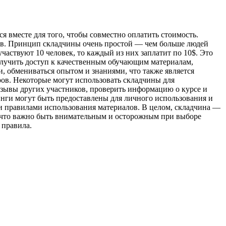
я вместе для того, чтобы совместно оплатить стоимость.
ов. Принцип складчины очень простой — чем больше людей
участвуют 10 человек, то каждый из них заплатит по 10$. Это
олучить доступ к качественным обучающим материалам,
и, обмениваться опытом и знаниями, что также является
ов. Некоторые могут использовать складчины для
тзывы других участников, проверить информацию о курсе и
нинги могут быть предоставлены для личного использования и
и правилами использования материалов. В целом, складчина —
, что важно быть внимательным и осторожным при выборе
 правила.