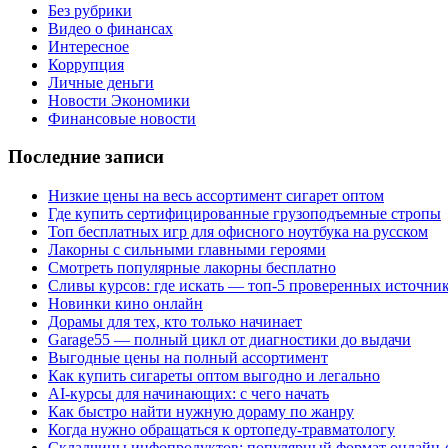
Без рубрики
Видео о финансах
Интересное
Коррупция
Личные деньги
Новости Экономики
Финансовые новости
Последние записи
Низкие цены на весь ассортимент сигарет оптом
Где купить сертифицированные грузоподъемные стропы
Топ бесплатных игр для офисного ноутбука на русском
Лакорны с сильными главными героями
Смотреть популярные лакорны бесплатно
Сливы курсов: где искать — топ-5 проверенных источни
Новинки кино онлайн
Дорамы для тех, кто только начинает
Garage55 — полный цикл от диагностики до выдачи
Выгодные цены на полный ассортимент
Как купить сигареты оптом выгодно и легально
AI-курсы для начинающих: с чего начать
Как быстро найти нужную дораму по жанру
Когда нужно обращаться к ортопеду-травматологу
Складчины инфопродуктов: популярный формат онлайн-