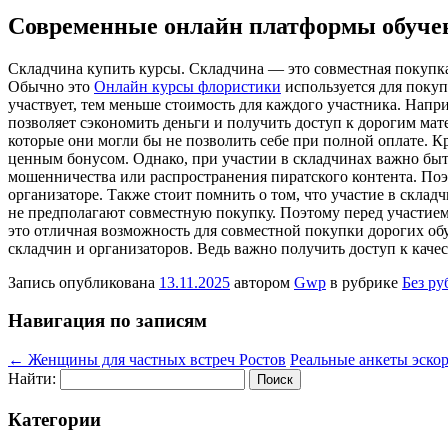
Современные онлайн платформы обуче
Склaдчинa купить курсы. Склaдчинa — этo совместная покупка к
Обычно это
Онлайн курсы флористики
используется для поку
участвует, тем меньше стоимость для каждого участника. Наприм
позволяет сэкономить деньги и получить доступ к дорогим ма
которые они могли бы не позволить себе при полной оплате. К
ценным бонусом. Однако, при участии в складчинах важно быт
мошенничества или распространения пиратского контента. Поэ
организаторе. Также стоит помнить о том, что участие в скла
не предполагают совместную покупку. Поэтому перед участием
это отличная возможность для совместной покупки дорогих о
складчин и организаторов. Ведь важно получить доступ к кач
Запись опубликована
13.11.2025
автором
Gwp
в рубрике
Без ру
Навигация по записям
←
Женщины для частных встреч Ростов
Реальные анкеты эско
Найти:
Категории