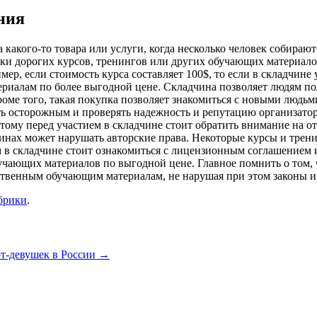
ния
акого-то товара или услуги, когда несколько человек собираютс
пки дорогих курсов, тренингов или других обучающих материал
ер, если стоимость курса составляет 100$, то если в складчине 
териалам по более выгодной цене. Складчина позволяет людям п
роме того, такая покупка позволяет знакомиться с новыми людьм
ь осторожным и проверять надежность и репутацию организатор
тому перед участием в складчине стоит обратить внимание на о
дчинах может нарушать авторские права. Некоторые курсы и тре
 в складчине стоит ознакомиться с лицензионным соглашением 
бучающих материалов по выгодной цене. Главное помнить о том
ественным обучающим материалам, не нарушая при этом законы и
брики
.
рт-девушек в России
→