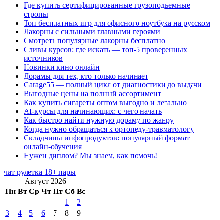
Где купить сертифицированные грузоподъемные
стропы
Топ бесплатных игр для офисного ноутбука на русском
Лакорны с сильными главными героями
Смотреть популярные лакорны бесплатно
Сливы курсов: где искать — топ-5 проверенных
источников
Новинки кино онлайн
Дорамы для тех, кто только начинает
Garage55 — полный цикл от диагностики до выдачи
Выгодные цены на полный ассортимент
Как купить сигареты оптом выгодно и легально
AI-курсы для начинающих: с чего начать
Как быстро найти нужную дораму по жанру
Когда нужно обращаться к ортопеду-травматологу
Складчины инфопродуктов: популярный формат
онлайн-обучения
Нужен диплом? Мы знаем, как помочь!
чат рулетка 18+ пары
Август 2026
Пн
Вт
Ср
Чт
Пт
Сб
Вс
1
2
3
4
5
6
7
8
9