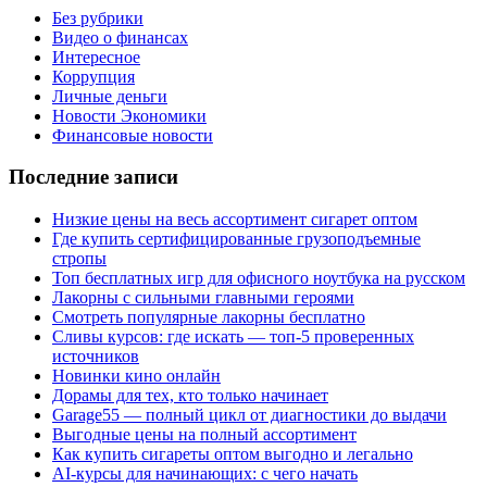
Без рубрики
Видео о финансах
Интересное
Коррупция
Личные деньги
Новости Экономики
Финансовые новости
Последние записи
Низкие цены на весь ассортимент сигарет оптом
Где купить сертифицированные грузоподъемные
стропы
Топ бесплатных игр для офисного ноутбука на русском
Лакорны с сильными главными героями
Смотреть популярные лакорны бесплатно
Сливы курсов: где искать — топ-5 проверенных
источников
Новинки кино онлайн
Дорамы для тех, кто только начинает
Garage55 — полный цикл от диагностики до выдачи
Выгодные цены на полный ассортимент
Как купить сигареты оптом выгодно и легально
AI-курсы для начинающих: с чего начать