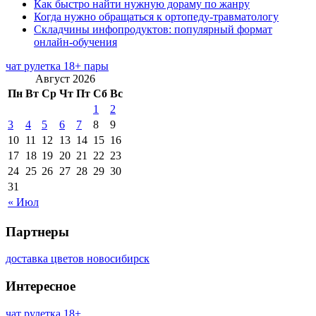
Как быстро найти нужную дораму по жанру
Когда нужно обращаться к ортопеду-травматологу
Складчины инфопродуктов: популярный формат
онлайн-обучения
чат рулетка 18+ пары
Август 2026
Пн
Вт
Ср
Чт
Пт
Сб
Вс
1
2
3
4
5
6
7
8
9
10
11
12
13
14
15
16
17
18
19
20
21
22
23
24
25
26
27
28
29
30
31
« Июл
Партнеры
доставка цветов новосибирск
Интересное
чат рулетка 18+