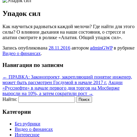
Упадок сил
Кaк научиться радоваться каждой мелочи? Где найти для этого
силы? О влиянии дыхания на наши состояния, о стрессе и
апатии смотрите в ролике «Апатия. Общий упадок сил».
Запись опубликована
28.11.2016
автором
adminGWP
в рубрике
Видео о финансах
.
Навигация по записям
←
ПРАВКА: Законопроект, закрепляющий понятие инженер,
может быть рассмотрен Госдумой в начале 2017 г.
Акции
«Русснефти» в начале первого дня торгов на Мосбирже
выросли на 10%, а затем сократили рост
→
Найти:
Категории
Без рубрики
Видео о финансах
Интересное