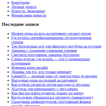
Коррупция
Личные деньги
Новости Экономики
Финансовые новости
Последние записи
Низкие цены на весь ассортимент сигарет оптом
Где купить сертифицированные грузоподъемные
стропы
Топ бесплатных игр для офисного ноутбука на русском
Лакорны с сильными главными героями
Смотреть популярные лакорны бесплатно
Сливы курсов: где искать — топ-5 проверенных
источников
Новинки кино онлайн
Дорамы для тех, кто только начинает
Garage55 — полный цикл от диагностики до выдачи
Выгодные цены на полный ассортимент
Как купить сигареты оптом выгодно и легально
AI-курсы для начинающих: с чего начать
Как быстро найти нужную дораму по жанру
Когда нужно обращаться к ортопеду-травматологу
Складчины инфопродуктов: популярный формат
онлайн-обучения