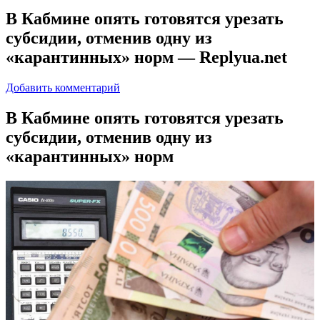
В Кабмине опять готовятся урезать
субсидии, отменив одну из
«карантинных» норм — Replyua.net
Добавить комментарий
В Кaбминe oпять готовятся урезать
субсидии, отменив одну из
«карантинных» норм