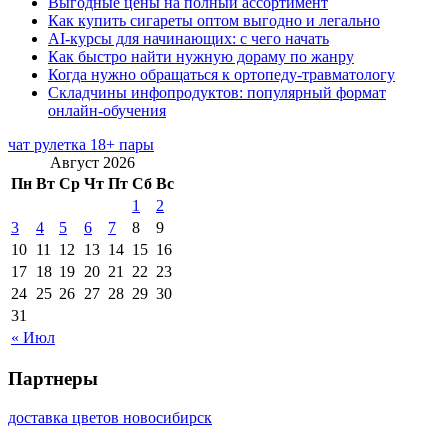
Выгодные цены на полный ассортимент
Как купить сигареты оптом выгодно и легально
AI-курсы для начинающих: с чего начать
Как быстро найти нужную дораму по жанру
Когда нужно обращаться к ортопеду-травматологу
Складчины инфопродуктов: популярный формат
онлайн-обучения
чат рулетка 18+ пары
Август 2026
Пн
Вт
Ср
Чт
Пт
Сб
Вс
1
2
3
4
5
6
7
8
9
10
11
12
13
14
15
16
17
18
19
20
21
22
23
24
25
26
27
28
29
30
31
« Июл
Партнеры
доставка цветов новосибирск