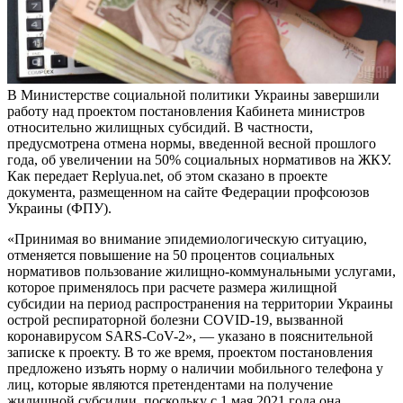
В Министерстве социальной политики Украины завершили
работу над проектом постановления Кабинета министров
относительно жилищных субсидий. В частности,
предусмотрена отмена нормы, введенной весной прошлого
года, об увеличении на 50% социальных нормативов на ЖКУ.
Как передает Replyua.net, об этом сказано в проекте
документа, размещенном на сайте Федерации профсоюзов
Украины (ФПУ).
«Принимая во внимание эпидемиологическую ситуацию,
отменяется повышение на 50 процентов социальных
нормативов пользование жилищно-коммунальными услугами,
которое применялось при расчете размера жилищной
субсидии
на период распространения на территории Украины
острой респираторной болезни COVID-19, вызванной
коронавирусом SARS-CoV-2», — указано в пояснительной
записке к проекту. В то же время, проектом постановления
предложено изъять норму о наличии мобильного телефона у
лиц, которые являются претендентами на получение
жилищной субсидии, поскольку с 1 мая 2021 года она