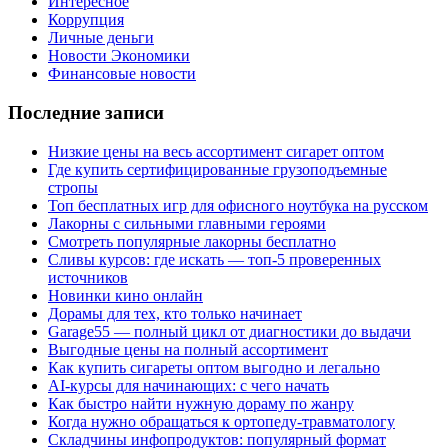
Интересное
Коррупция
Личные деньги
Новости Экономики
Финансовые новости
Последние записи
Низкие цены на весь ассортимент сигарет оптом
Где купить сертифицированные грузоподъемные
стропы
Топ бесплатных игр для офисного ноутбука на русском
Лакорны с сильными главными героями
Смотреть популярные лакорны бесплатно
Сливы курсов: где искать — топ-5 проверенных
источников
Новинки кино онлайн
Дорамы для тех, кто только начинает
Garage55 — полный цикл от диагностики до выдачи
Выгодные цены на полный ассортимент
Как купить сигареты оптом выгодно и легально
AI-курсы для начинающих: с чего начать
Как быстро найти нужную дораму по жанру
Когда нужно обращаться к ортопеду-травматологу
Складчины инфопродуктов: популярный формат