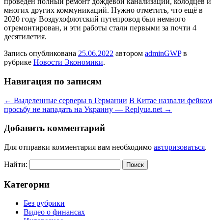
проведён полный ремонт дождевой канализации, колодцев и
многих других коммуникаций. Нужно отметить, что ещё в
2020 году Воздухофлотский путепровод был немного
отремонтирован, и эти работы стали первыми за почти 4
десятилетия.
Запись опубликована
25.06.2022
автором
adminGWP
в
рубрике
Новости Экономики
.
Навигация по записям
←
Выделенные серверы в Германии
В Китае назвали фейком
просьбу не нападать на Украину — Replyua.net
→
Добавить комментарий
Для отправки комментария вам необходимо
авторизоваться
.
Найти:
Категории
Без рубрики
Видео о финансах