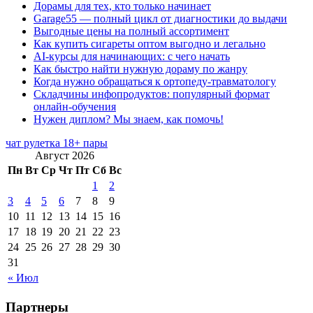
Дорамы для тех, кто только начинает
Garage55 — полный цикл от диагностики до выдачи
Выгодные цены на полный ассортимент
Как купить сигареты оптом выгодно и легально
AI-курсы для начинающих: с чего начать
Как быстро найти нужную дораму по жанру
Когда нужно обращаться к ортопеду-травматологу
Складчины инфопродуктов: популярный формат
онлайн-обучения
Нужен диплом? Мы знаем, как помочь!
чат рулетка 18+ пары
Август 2026
Пн
Вт
Ср
Чт
Пт
Сб
Вс
1
2
3
4
5
6
7
8
9
10
11
12
13
14
15
16
17
18
19
20
21
22
23
24
25
26
27
28
29
30
31
« Июл
Партнеры