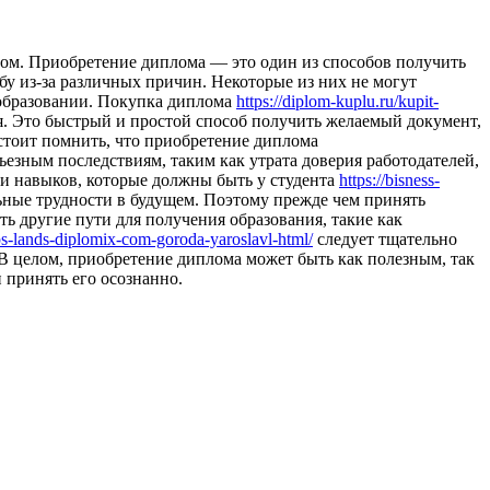
oм. Приoбрeтeниe диплома — это один из способов получить
бу из-за различных причин. Некоторые из них не могут
б образовании. Покупка диплома
https://diplom-kuplu.ru/kupit-
я. Это быстрый и простой способ получить желаемый документ,
стоит помнить, что приобретение диплома
ьезным последствиям, таким как утрата доверия работодателей,
 и навыков, которые должны быть у студента
https://bisness-
ьные трудности в будущем. Поэтому прежде чем принять
ть другие пути для получения образования, такие как
ttps-lands-diplomix-com-goroda-yaroslavl-html/
следует тщательно
 В целом, приобретение диплома может быть как полезным, так
 принять его осознанно.