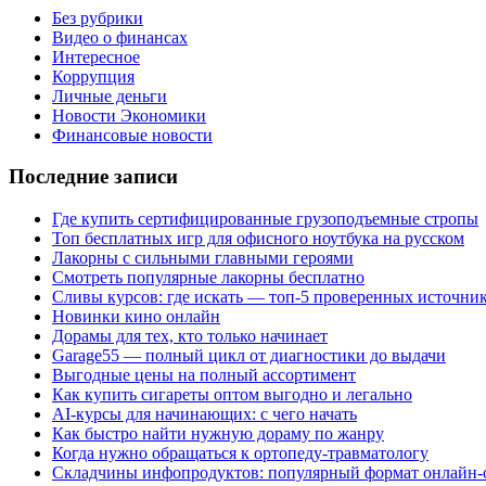
Без рубрики
Видео о финансах
Интересное
Коррупция
Личные деньги
Новости Экономики
Финансовые новости
Последние записи
Где купить сертифицированные грузоподъемные стропы
Топ бесплатных игр для офисного ноутбука на русском
Лакорны с сильными главными героями
Смотреть популярные лакорны бесплатно
Сливы курсов: где искать — топ-5 проверенных источни
Новинки кино онлайн
Дорамы для тех, кто только начинает
Garage55 — полный цикл от диагностики до выдачи
Выгодные цены на полный ассортимент
Как купить сигареты оптом выгодно и легально
AI-курсы для начинающих: с чего начать
Как быстро найти нужную дораму по жанру
Когда нужно обращаться к ортопеду-травматологу
Складчины инфопродуктов: популярный формат онлайн-