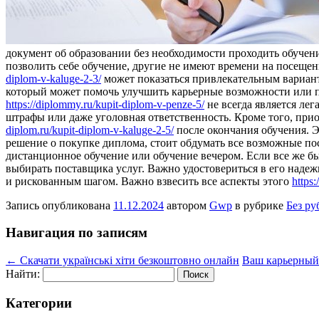
документ об образовании без необходимости проходить обучен
позволить себе обучение, другие не имеют времени на посещен
diplom-v-kaluge-2-3/
может показаться привлекательным вариант
который может помочь улучшить карьерные возможности или пр
https://diplommy.ru/kupit-diplom-v-penze-5/
не всегда является ле
штрафы или даже уголовная ответственность. Кроме того, при
diplom.ru/kupit-diplom-v-kaluge-2-5/
после окончания обучения. Э
решение о покупке диплома, стоит обдумать все возможные посл
дистанционное обучение или обучение вечером. Если все же б
выбирать поставщика услуг. Важно удостовериться в его наде
и рискованным шагом. Важно взвесить все аспекты этого
https
Запись опубликована
11.12.2024
автором
Gwp
в рубрике
Без ру
Навигация по записям
←
Скачати українські хіти безкоштовно онлайн
Ваш карьерный 
Найти:
Категории