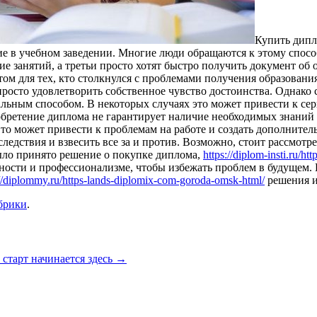
Купить дипл
ие в учебном заведении. Многие люди обращаются к этому спосо
ие занятий, а третьи просто хотят быстро получить документ о
ом для тех, кто столкнулся с проблемами получения образовани
осто удовлетворить собственное чувство достоинства. Однако 
гальным способом. В некоторых случаях это может привести к сер
обретение диплома не гарантирует наличие необходимых знаний
то может привести к проблемам на работе и создать дополнител
едствия и взвесить все за и против. Возможно, стоит рассмотре
ыло принято решение о покупке диплома,
https://diplom-insti.ru/h
жности и профессионализме, чтобы избежать проблем в будущем.
://diplommy.ru/https-lands-diplomix-com-goroda-omsk-html/
решения и
брики
.
старт начинается здесь
→