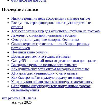
Финансовые новости
Последние записи
Низкие цены на весь ассортимент сигарет оптом
Где купить сертифицированные грузоподъемные
стропы
Топ бесплатных игр для офисного ноутбука на русском
Лакорны с сильными главными героями
Смотреть популярные лакорны бесплатно
Сливы курсов: где искать — топ-5 проверенных
источников
Новинки кино онлайн
Дорамы для тех, кто только начинает
Garage55 — полный цикл от диагностики до выдачи
Выгодные цены на полный ассортимент
Как купить сигареты оптом выгодно и легально
AI-курсы для начинающих: с чего начать
Как быстро найти нужную дораму по жанру
Когда нужно обращаться к ортопеду-травматологу
Складчины инфопродуктов: популярный формат
онлайн-обучения
чат рулетка 18+ пары
Август 2026