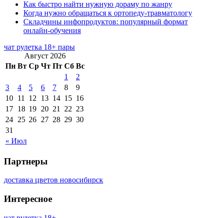
Как быстро найти нужную дораму по жанру
Когда нужно обращаться к ортопеду-травматологу
Складчины инфопродуктов: популярный формат
онлайн-обучения
чат рулетка 18+ пары
Август 2026
Пн
Вт
Ср
Чт
Пт
Сб
Вс
1
2
3
4
5
6
7
8
9
10
11
12
13
14
15
16
17
18
19
20
21
22
23
24
25
26
27
28
29
30
31
« Июл
Партнеры
доставка цветов новосибирск
Интересное
чат рулетка 18+