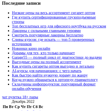
Последние записи
Низкие цены на весь ассортимент сигарет оптом
Где купить сертифицированные грузоподъемные
стропы
Топ бесплатных игр для офисного ноутбука на русском
Лакорны с сильными главными героями
Смотреть популярные лакорны бесплатно
Сливы курсов: где искать — топ-5 проверенных
источников
Новинки кино онлайн
Дорамы для тех, кто только начинает
Garage55 — полный цикл от диагностики до выдачи
Выгодные цены на полный ассортимент
Как купить сигареты оптом выгодно и легально
AI-курсы для начинающих: с чего начать
Как быстро найти нужную дораму по жанру
Когда нужно обращаться к ортопеду-травматологу
Складчины инфопродуктов: популярный формат
онлайн-обучения
чат рулетка 18+ пары
Декабрь 2022
Пн
Вт
Ср
Чт
Пт
Сб
Вс