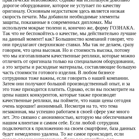
дорогое оборудование, которое не уступает по качеству
оригиналу. Основным недостатком здесь является низкая
скорость печати. Мы добавили необходимые элементы
защиты, показанные в современных дипломах. Мы
используем мокрые тюлени и, конечно же, форму ГОЗНАКА.
Так что не беспокойтесь о качестве, мы действительно лучшие
на данный момент! как? Большинство компаний говорят, что
они предлагают сверхнизкие ставки. Мы так не делаем, сразу
говорим, что цена высокая. Но и стоимость высока, потому
что мы изготавливаем качественные реплики, которые можно
отличить от оригинала только на специальном оборудовании,
а это затраты и расходные материалы, составляющие большую
часть стоимости готового изделия. В любом бизнесе
сотрудники тоже важны, если говорить о нашей компании.
Затем они получают большой производственный опыт, и за
это тоже приходится платить. Однако, если вы посмотрите на
цены наших конкурентов, которые также производят
качественные реплики, вы поймете, что наши цены сегодня
очень хорошие! анонимный. Несмотря на то, что тема
незаконная, мы успешно работаем в своей сфере уже много
лет. Это связано с анонимностью, которую мы обеспечиваем
нашим клиентам и самим себе. Если любой сотрудник
подключится к приложению на своем смартфоне, база данных
будет немедленно удалена. То же самое происходит, если