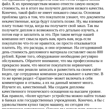
файл. К их преимуществам можно отнести самую низкую
стоимость, но в итоге вы получите диплом низкого качества.
Конечно, такой файл не имеет никакого смысла. Основная
проблема здесь в том, что покупатели узнают, что документы
некачественные, когда будут платить позже. Ну, мы взимаем
плату только тогда, когда вы получаете свой заказ. Так вы
получаете диплом и возможность его детально изучить, а
потом еще и заплатить за это. При таком методе нашей
компании нет смысла врать вам, врать вам, ведь если
покупателю что-то не нравится, он просто отказывается
платить. Ну, это расходы, и они огромные. На сегодняшний
день стоимость дипломного материала составляет около 800
рублей. Кроме того, оборудование необходимо регулярно
обслуживать. Обратите внимание, что мы профессионалы и
прекрасно знаем, что многие покупатели нервничают.
Поэтому они решили записать и разместить на своем сайте
видео, где сотрудники компании рассказывают о качестве. В
то же время раздел «Гарантия» может включать в себя
комментарии и отзывы, а их на данный момент много.
Изучите их. качественный. Мы создаем дипломы
качественного технического оснащения на высшем уровне.
Как правило, «более крутые» устройства можно найти только
в банках или государственных учреждениях. Конечно, я бы с
удовольствием купил такую машину, но сегодня это
практически невозможно. Однако мы используем довольно