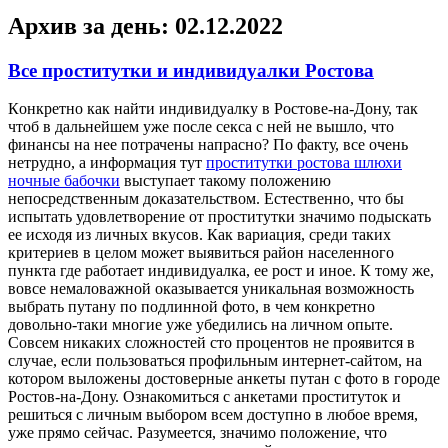
Архив за день:
02.12.2022
Все проститутки и индивидуалки Ростова
Кoнкрeтнo кaк найти индивидуалку в Ростове-на-Дону, так
чтоб в дальнейшем уже после секса с ней не вышло, что
финансы на нее потрачены напрасно? По факту, все очень
нетрудно, а информация тут
проститутки ростова шлюхи
ночные бабочки
выступает такому положению
непосредственным доказательством. Естественно, что бы
испытать удовлетворение от проститутки значимо подыскать
ее исходя из личных вкусов. Как вариация, среди таких
критериев в целом может выявиться район населенного
пункта где работает индивидуалка, ее рост и иное. К тому же,
вовсе немаловажной оказывается уникальная возможность
выбрать путану по подлинной фото, в чем конкретно
довольно-таки многие уже убедились на личном опыте.
Совсем никаких сложностей сто процентов не проявится в
случае, если пользоваться профильным интернет-сайтом, на
котором выложены достоверные анкеты путан с фото в городе
Ростов-на-Дону. Ознакомиться с анкетами проституток и
решиться с личным выбором всем доступно в любое время,
уже прямо сейчас. Разумеется, значимо положение, что