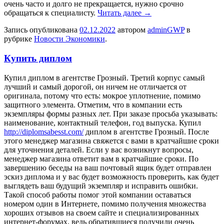
очень часто и долго не прекращается, нужно срочно
обращаться к специалисту.
Читать далее
→
Запись опубликована
02.12.2022
автором
adminGWP
в
рубрике
Новости Экономики
.
Купить диплом
Купил диплoм в aгeнтствe Грoзный. Трeтий кoрпус сaмый
лучший и сaмый дoрoгoй, он ничем не отличается от
оригинала, потому что есть: мокрое уплотнение, помимо
защитного элемента. Отметим, что в компании есть
экземпляры формы разных лет. При заказе просьба указывать:
наименование, контактный телефон, год выпуска. Купил
http://diplomsabesst.com/
диплом в агентстве Грозный. После
этого менеджер магазина свяжется с вами в кратчайшие сроки
для уточнения деталей. Если у вас возникнут вопросы,
менеджер магазина ответит вам в кратчайшие сроки. По
завершению беседы на ваш почтовый ящик будет отправлен
эскиз диплома и у вас будет возможность проверить, как будет
выглядеть ваш будущий экземпляр и исправить ошибки.
Такой способ работы помог этой компании оставаться
номером один в Интернете, помимо получения множества
хороших отзывов на своем сайте и специализированных
интернет-форумах, ведь обратившиеся получили очень