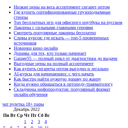
Низкие цены на весь ассортимент сигарет оптом
Где купить сертифицированные грузоподъемные
стропы
Топ бесплатных игр для офисного ноутбука на русском
Лакорны с сильными главными героями
Смотреть популярные лакорны бесплатно
Сливы курсов: где искать — топ-5 проверенных
источников
Новинки кино онлайн
Дорамы для тех, кто только начинает
Garage55 — полный цикл от диагностики до выдачи
Выгодные цены на полный ассортимент
Как купить сигареты оптом выгодно и легально
AI-курсы для начинающих: с чего начать
Как быстро найти нужную дораму по жанру
Когда нужно обращаться к ортопеду-травматологу
Складчины инфопродуктов: популярный формат
онлайн-обучения
чат рулетка 18+ пары
Декабрь 2022
Пн
Вт
Ср
Чт
Пт
Сб
Вс
1
2
3
4
5
6
7
8
9
10
11