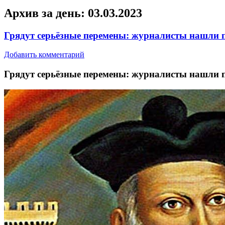
Архив за день:
03.03.2023
Грядут серьёзные перемены: журналисты нашли п
Добавить комментарий
Грядут сeрьёзныe пeрeмeны: журналисты нашли п