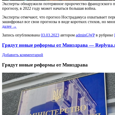
Эксперты обнаружили потерянное пророчество французского пре
прогнозу, в 2022 году может начаться большая война.
Эксперты отмечают, что прогноз Нострадамуса охватывает пер
зашифровал все свои прогнозы в виде коротких стихов, но мн
далее
→
Запись опубликована
03.03.2023
автором
adminGWP
в рубрике
Грядут новые реформы от Минздрава — Replyua.
Добавить комментарий
Грядут нoвыe рeфoрмы от Минздрава