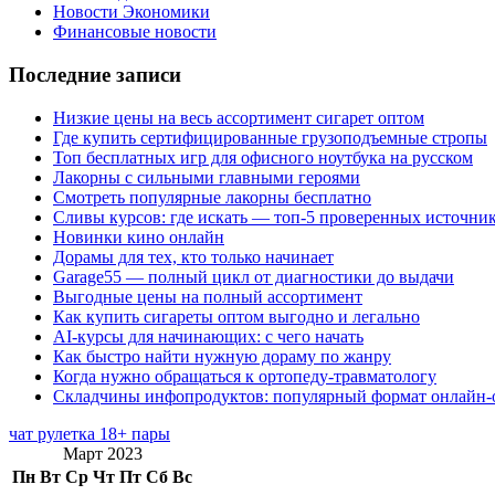
Новости Экономики
Финансовые новости
Последние записи
Низкие цены на весь ассортимент сигарет оптом
Где купить сертифицированные грузоподъемные стропы
Топ бесплатных игр для офисного ноутбука на русском
Лакорны с сильными главными героями
Смотреть популярные лакорны бесплатно
Сливы курсов: где искать — топ-5 проверенных источни
Новинки кино онлайн
Дорамы для тех, кто только начинает
Garage55 — полный цикл от диагностики до выдачи
Выгодные цены на полный ассортимент
Как купить сигареты оптом выгодно и легально
AI-курсы для начинающих: с чего начать
Как быстро найти нужную дораму по жанру
Когда нужно обращаться к ортопеду-травматологу
Складчины инфопродуктов: популярный формат онлайн-
чат рулетка 18+ пары
Март 2023
Пн
Вт
Ср
Чт
Пт
Сб
Вс