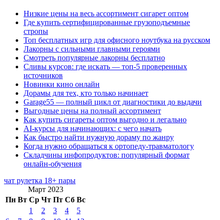
Низкие цены на весь ассортимент сигарет оптом
Где купить сертифицированные грузоподъемные
стропы
Топ бесплатных игр для офисного ноутбука на русском
Лакорны с сильными главными героями
Смотреть популярные лакорны бесплатно
Сливы курсов: где искать — топ-5 проверенных
источников
Новинки кино онлайн
Дорамы для тех, кто только начинает
Garage55 — полный цикл от диагностики до выдачи
Выгодные цены на полный ассортимент
Как купить сигареты оптом выгодно и легально
AI-курсы для начинающих: с чего начать
Как быстро найти нужную дораму по жанру
Когда нужно обращаться к ортопеду-травматологу
Складчины инфопродуктов: популярный формат
онлайн-обучения
чат рулетка 18+ пары
Март 2023
Пн
Вт
Ср
Чт
Пт
Сб
Вс
1
2
3
4
5