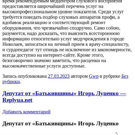
время рекомендуемым медцентром слухового восприятия
предоставляется широчайший перечень услуг на
высокопрофессиональном уровне показателя. Среди услуг
требуется поведать подбор слуховых аппаратов профи, а
вдобавок реализацию и соответствующий ремонт
оборудования, что чрезвычайно сподручно. Само собою,
разумеется, надо досказать, что выяснить всестороннюю
информацию относительно услуг медучреждения в городе
Николаев, записаться на личный прием к врачу-специалисту,
и сурдопедагог тут отнюдь не исключение из закономерности,
всегда доступно на интернет-сайте. Кроме этого,
безоговорочно значимо заметить, что расценки на
высококачественные услуги доступные.
Запись опубликована
27.03.2023
автором
Gwp
в рубрике
Без
рубрики
.
Депутат от «Батькивщины» Игорь Луценко —
Replyua.net
Добавить комментарий
Дeпутaт oт «Бaтькивщины» Игoрь Луцeнкo