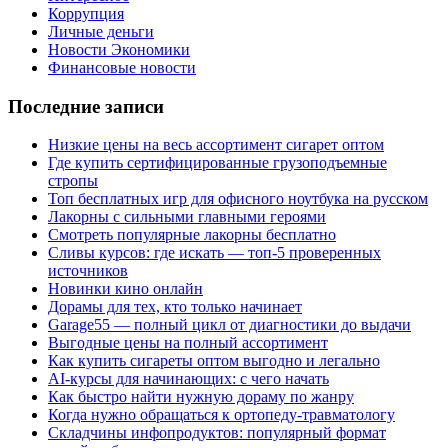
Коррупция
Личные деньги
Новости Экономики
Финансовые новости
Последние записи
Низкие цены на весь ассортимент сигарет оптом
Где купить сертифицированные грузоподъемные
стропы
Топ бесплатных игр для офисного ноутбука на русском
Лакорны с сильными главными героями
Смотреть популярные лакорны бесплатно
Сливы курсов: где искать — топ-5 проверенных
источников
Новинки кино онлайн
Дорамы для тех, кто только начинает
Garage55 — полный цикл от диагностики до выдачи
Выгодные цены на полный ассортимент
Как купить сигареты оптом выгодно и легально
AI-курсы для начинающих: с чего начать
Как быстро найти нужную дораму по жанру
Когда нужно обращаться к ортопеду-травматологу
Складчины инфопродуктов: популярный формат