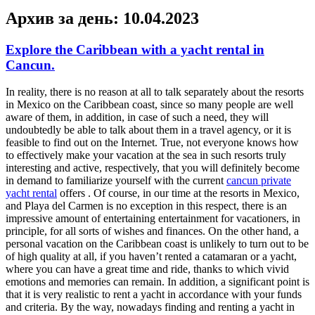
Архив за день:
10.04.2023
Explore the Caribbean with a yacht rental in
Cancun.
In reality, there is no reason at all to talk separately about the resorts
in Mexico on the Caribbean coast, since so many people are well
aware of them, in addition, in case of such a need, they will
undoubtedly be able to talk about them in a travel agency, or it is
feasible to find out on the Internet. True, not everyone knows how
to effectively make your vacation at the sea in such resorts truly
interesting and active, respectively, that you will definitely become
in demand to familiarize yourself with the current
cancun private
yacht rental
offers . Of course, in our time at the resorts in Mexico,
and Playa del Carmen is no exception in this respect, there is an
impressive amount of entertaining entertainment for vacationers, in
principle, for all sorts of wishes and finances. On the other hand, a
personal vacation on the Caribbean coast is unlikely to turn out to be
of high quality at all, if you haven’t rented a catamaran or a yacht,
where you can have a great time and ride, thanks to which vivid
emotions and memories can remain. In addition, a significant point is
that it is very realistic to rent a yacht in accordance with your funds
and criteria. By the way, nowadays finding and renting a yacht in