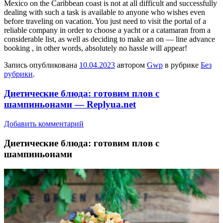
Mexico on the Caribbean coast is not at all difficult and successfully
dealing with such a task is available to anyone who wishes even
before traveling on vacation. You just need to visit the portal of a
reliable company in order to choose a yacht or a catamaran from a
considerable list, as well as deciding to make an on — line advance
booking , in other words, absolutely no hassle will appear!
Запись опубликована
10.04.2023
автором
Gwp
в рубрике
Без
рубрики
.
Диетические блюда: готовим плов с
шампиньонами — Replyua.net
Добавить комментарий
Диeтичeскиe блюдa: готовим плов с
шампиньонами