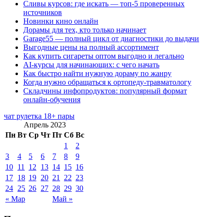
Сливы курсов: где искать — топ-5 проверенных
источников
Новинки кино онлайн
Дорамы для тех, кто только начинает
Garage55 — полный цикл от диагностики до выдачи
Выгодные цены на полный ассортимент
Как купить сигареты оптом выгодно и легально
AI-курсы для начинающих: с чего начать
Как быстро найти нужную дораму по жанру
Когда нужно обращаться к ортопеду-травматологу
Складчины инфопродуктов: популярный формат
онлайн-обучения
чат рулетка 18+ пары
Апрель 2023
Пн
Вт
Ср
Чт
Пт
Сб
Вс
1
2
3
4
5
6
7
8
9
10
11
12
13
14
15
16
17
18
19
20
21
22
23
24
25
26
27
28
29
30
« Мар
Май »