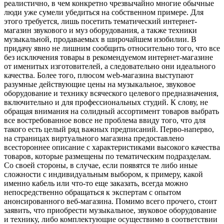
реалистично, в чем конкретно чрезвычайно многие обычные
люди уже сумели убедиться на собственном примере. Для
этого требуется, лишь посетить тематический интернет-
магазин звукового и муз оборудования, а также техники
музыкальной, продаваемых в широчайшем изобилии. В
придачу явно не лишним сообщить относительно того, что все
без исключения товары в рекомендуемом интернет-магазине
от именитых изготовителей, а следовательно они идеального
качества. Более того, плюсом web-магазина выступают
разумные действующие цены на музыкальное, звуковое
оборудование и технику всяческого целевого предназначения,
включительно и для профессиональных студий. К слову, не
обращая внимания на солидный ассортимент товаров выбрать
все востребованное вовсе не проблема ввиду того, что для
такого есть целый ряд важных предписаний. Перво-наперво,
на страницах виртуального магазина предоставлено
всестороннее описание с характеристиками высокого качества
товаров, которые размещены по тематическим подразделам.
Со своей стороны, в случае, если появятся те либо иные
сложности с индивидуальным выбором, к примеру, какой
именно кабель или что-то еще заказать, всегда можно
непосредственно обращаться к экспертам с опытом
анонсированного веб-магазина. Помимо всего прочего, стоит
заявить, что приобрести музыкальное, звуковое оборудование
и технику, либо комплектующие осуществимо в соответствии