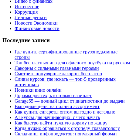
Видео о финансах
Интересное
Коррупция
Личные деньги
Новости Экономики
Финансовые новости
Последние записи
Где купить сертифицированные грузоподъемные
стропы
Топ бесплатных игр для офисного ноутбука на русском
Лакорны с сильными главными героями
Смотреть популярные лакорны бесплатно
Сливы курсов: где искать — топ-5 проверенных
источников
Новинки кино онлайн
Дорамы для тех, кто только начинает
Garage55 — полный цикл от диагностики до выдачи
Выгодные цены на полный ассортимент
Как купить сигареты оптом выгодно и легально
AI-курсы для начинающих: с чего начать
Как быстро найти нужную дораму по жанру
Когда нужно обращаться к ортопеду-травматологу
Складчины инфопродуктов: популярный формат