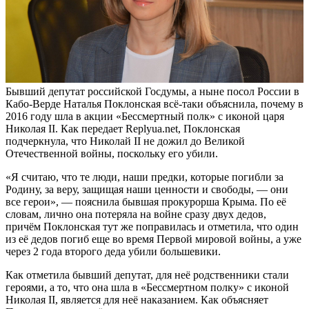
Бывший депутат российской Госдумы, а ныне посол России в
Кабо-Верде Наталья Поклонская всё-таки объяснила, почему в
2016 году шла в акции «Бессмертный полк» с иконой царя
Николая II. Как передает Replyua.net, Поклонская
подчеркнула, что Николай II не дожил до Великой
Отечественной войны, поскольку его убили.
«Я считаю, что те люди, наши предки, которые погибли за
Родину, за веру, защищая наши ценности и свободы, — они
все герои», — пояснила бывшая прокурорша Крыма. По её
словам, лично она потеряла на войне сразу двух дедов,
причём Поклонская тут же поправилась
и отметила, что один
из её дедов погиб еще во время Первой мировой войны, а уже
через 2 года второго деда убили большевики.
Как отметила бывший депутат, для неё родственники стали
героями, а то, что она шла в «Бессмертном полку» с иконой
Николая II, является для неё наказанием. Как объясняет