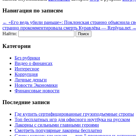
Навигация по записям
←
«Его ведь убили раньше»: Поклонская странно объяснила сво
странно прокомментировала смерть Куравлёва — Replyua.net
Найти:
Категории
Без рубрики
Видео о финансах
Интересное
Коррупция
Личные деньги
Новости Экономики
Финансовые новости
Последние записи
Где купить сертифицированные грузоподъемные стропы
Топ бесплатных игр для офисного ноутбука на русском
Лакорны с сильными главными героями
Смотреть популярные лакорны бесплатно
Сливы курсов: где искать — топ-5 проверенных источни