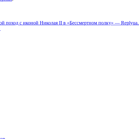
й поход с иконой Николая II в «Бессмертном полку» — Replyua.
→
ков