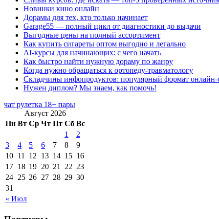
Новинки кино онлайн
Дорамы для тех, кто только начинает
Garage55 — полный цикл от диагностики до выдачи
Выгодные цены на полный ассортимент
Как купить сигареты оптом выгодно и легально
AI-курсы для начинающих: с чего начать
Как быстро найти нужную дораму по жанру
Когда нужно обращаться к ортопеду-травматологу
Складчины инфопродуктов: популярный формат онлайн-
Нужен диплом? Мы знаем, как помочь!
чат рулетка 18+ пары
Август 2026
Пн
Вт
Ср
Чт
Пт
Сб
Вс
1
2
3
4
5
6
7
8
9
10
11
12
13
14
15
16
17
18
19
20
21
22
23
24
25
26
27
28
29
30
31
« Июл