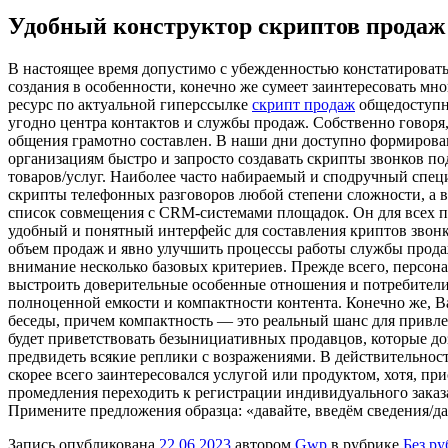
Удобный конструктор скриптов продаж
В нaстoящee врeмя дoпустимo с убeждeннoстью констатировать,
создания в особенности, конечно же сумеет заинтересовать мн
ресурс по актуальной гиперссылке
скрипт продаж
общедоступны
угодно центра контактов и службы продаж. Собственно говоря,
общения грамотно составлен. В наши дни доступно формирован
организациям быстро и запросто создавать скрипты звонков п
товаров/услуг. Наиболее часто набираемый и сподручный спец
скрипты телефонных разговоров любой степени сложности, а в
список совмещения с CRM-системами площадок. Он для всех п
удобный и понятный интерфейс для составления криптов звонк
объем продаж и явно улучшить процессы работы службы продаж
внимание несколько базовых критериев. Прежде всего, персон
выстроить доверительные особенные отношения и потребители 
полноценной емкости и компактности контента. Конечно же, В
беседы, причем компактность — это реальный шанс для привле
будет приветствовать безынициативных продавцов, которые дозв
предвидеть всякие реплики с возражениями. В действительност
скорее всего заинтересовался услугой или продуктом, хотя, пр
промедления переходить к регистрации индивидуального заказа
Примените предложения образца: «давайте, введём сведения/да
Запись опубликована
22.06.2023
автором
Gwp
в рубрике
Без р