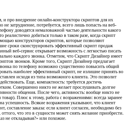
м, и про внедрение онлайн-конструктора скриптов для их
 не затруднение, потребуется, всего лишь попасть на веб-
лефону доводятся немаловажной частью деятельности какого
 реалистично добиться только в таком разе, когда скрипт
омощью конструкторов скриптов, которые позволяют
айшие сроки сконструировать эффективный скрипт продаж
нный веб-сервис открывает возможность с легкостью писать
иально каждого звонка. Отметим, что Скрипт Дизайнер имеет
иптов звонков. Кроме того, Скрипт Дизайнер предлагает
 звонка по телефону возможно существенно повысить общий
ровать наиболее эффективный скрипт, не излишне принять во
ставлен исходя из типа возможного клиента. Это позволит
ействовать. Еще, компактность: требуется достичь
отким. Совершенно никто не желает прослушивать долгие
ивности общения. После чего, активность: вообще никто не
овар). Плюс к этому, работа с возражениями: всегда заранее
на успешность. Всякие возражения указывают, что клиент
, составление заказа: если клиент согласен, необходимо без
оттого, что это в сущности может снять желание приобрести.
аз не откладывая?» или похожие.