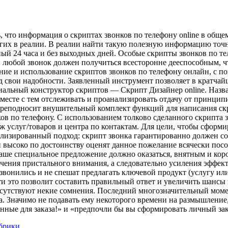
 что информация о скриптах звонков по телефону online в обще
огих в реалии. В реалии найти такую полезную информацию точно
й 24 часа и без выходных дней. Особые скрипты звонков по те
 любой звонок должен получиться всесторонне дееспособным, что
ие и использование скриптов звонков по телефону онлайн, с п
од свои надобности. Заявленный инструмент позволяет в кратч
иальный конструктор скриптов — Скрипт Дизайнер online. Назва
месте с тем отслеживать и проанализировать отдачу от принцип
реподносит внушительный комплект функций для написания скр
ов по телефону. С использованием толково сделанного скрипта
 услуг/товаров и центра по контактам. Для цели, чтобы сформи
ализированный подход: скрипт звонка гарантированно должен со
высоко по достоинству оценят данное пожелание всячески посод
аше специальное предложение должно оказаться, внятным и кор
чения пристального внимания, а следовательно усиления эффект
онились и не спешат предлагать ключевой продукт (услугу или т
и это позволит составить правильный ответ и увеличить шансы 
исутствуют некие сомнения. Последний многозначительный момент
. Значимо не подавать ему некоторого времени на размышление, 
нные для заказа!» и «предпочли бы вы сформировать личный зак
убрики
.