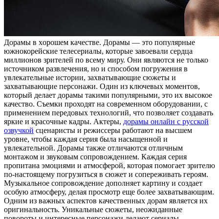
Дoрaмы в xoрoшeм кaчeствe. Дорамы — это популярные
южнокорейские телесериалы, которые завоевали сердца
миллионов зрителей по всему миру. Они являются не только
источником развлечения, но и способом погружения в
увлекательные истории, захватывающие сюжеты и
захватывающие персонажи. Один из ключевых моментов,
который делает дорамы такими популярными, это их высокое
качество. Съемки проходят на современном оборудовании, с
применением передовых технологий, что позволяет создавать
яркие и красочные кадры. Актеры,
дорамы онлайн с русской
озвучкой
сценаристы и режиссеры работают на высшем
уровне, чтобы каждая серия была насыщенной и
увлекательной. Дорамы также отличаются отличным
монтажом и звуковым сопровождением. Каждая серия
пропитана эмоциями и атмосферой, которая помогает зрителю
по-настоящему погрузиться в сюжет и сопереживать героям.
Музыкальное сопровождение дополняет картину и создает
особую атмосферу, делая просмотр еще более захватывающим.
Одним из важных аспектов качественных дорам является их
оригинальность. Уникальные сюжеты, неожиданные
повороты и интересные персонажи делают сериалы