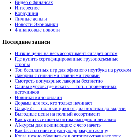
Видео о финансах
Интересное
Коррупция
Личные деньги
Новости Экономики
Финансовые новости
Последние записи
Низкие цены на весь ассортимент сигарет оптом
Где купить сертифицированные грузоподъемные
стропы
Топ бесплатных игр для офисного ноутбука на русском
Лакорны с сильными главными героями
Смотреть популярные лакорны бесплатно
Сливы курсов: где искать — топ-5 проверенных
источников
Новинки кино онлайн
Дорамы для тех, кто только начинает
Garage55 — полный цикл от диагностики до выдачи
Выгодные цены на полный ассортимент
Как купить сигареты оптом выгодно и легально
AI-курсы для начинающих: с чего начать
Как быстро найти нужную дораму по жанру
Когда нужно обращаться к ортопеду-травматологу