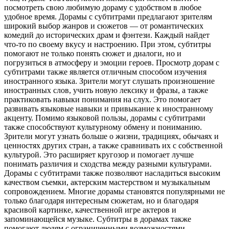
посмотреть свою любимую дораму с удобством в любое
удобное время. Дорамы с субтитрами предлагают зрителям
широкий выбор жанров и сюжетов — от романтических
комедий до исторических драм и фэнтези. Каждый найдет
что-то по своему вкусу и настроению. При этом, субтитры
помогают не только понять сюжет и диалоги, но и
погрузиться в атмосферу и эмоции героев. Просмотр дорам с
субтитрами также является отличным способом изучения
иностранного языка. Зрители могут слушать произношение
иностранных слов, учить новую лексику и фразы, а также
практиковать навыки понимания на слух. Это помогает
развивать языковые навыки и привыкание к иностранному
акценту. Помимо языковой пользы, дорамы с субтитрами
также способствуют культурному обмену и пониманию.
Зрители могут узнать больше о жизни, традициях, обычаях и
ценностях других стран, а также сравнивать их с собственной
культурой. Это расширяет кругозор и помогает лучше
понимать различия и сходства между разными культурами.
Дорамы с субтитрами также позволяют насладиться высоким
качеством съемки, актерским мастерством и музыкальным
сопровождением. Многие дорамы становятся популярными не
только благодаря интересным сюжетам, но и благодаря
красивой картинке, качественной игре актеров и
запоминающейся музыке. Субтитры в дорамах также
помогают людям с ограниченными возможностями —