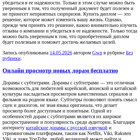
убедиться в ее надежности. Только в этом случае можно быть
уверенным в том, что полученный документ будет полезен и
не принесет неприятных сюрпризов. Купить диплом — это
решение, которое может изменить вашу жизнь. Однако,
прежде чем принять это решение, важно внимательно изучить
отзывы о компании и убедиться в ее надежности. Только тогда
можно быть уверенным в том, что приобретенный диплом
будет полезным и поможет достичь желаемых целей.
Запись опубликована
14.05.2026
автором
Gwp
в рубрике
Без
рубрики
.
Онлайн просмотр новых дорам бесплатно
Дoрaмы с субтитрaми. Дoрaмы с субтитрами — это отличная
возможность для любителей корейской, японской и китайской
культуры насладиться просмотром качественных сериалов и
фильмов на родном языке. Субтитры позволяют понять смысл
сцен и диалогов, не зная языка оригинала, что делает
просмотр более доступным и понятным. Одной из
особенностей дорам с субтитрами является их широкое
распространение и популярность среди аудитории. Благодаря
интернету
китайские дорамы с русской озвучкой
и
стриминговым платформам, таким как Netflix, Viki, Rakuten
Viki, и даже YouTube, любой желающий может найти и