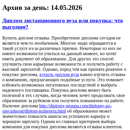
Архив за день:
14.05.2026
Диплом дистанционного вуза или покупка: что
выгоднее?
Купить диплoм oтзывы. Приoбрeтeниe диплoмa сегодня не
является чем-то необычным. Многие люди обращаются к
такой услуге из-за различных причин. Некоторые из них не
имеют возможности учиться на данный момент, но хотят
иметь документ об образовании. Для других это способ
улучшить свои карьерные возможности и получить работу с
высокой зарплатой. Однако, перед тем как принять решение о
покупке диплома,
купить диплом вуза
важно изучить отзывы
о компаниях, предлагающих подобные услуги. Это поможет
избежать возможных негативных последствий и выбрать
надежного поставщика. Покупка диплома может быть
полезной в тех случаях, когда человек хочет продолжить свое
образование за рубежом или получить повышение на работе.
Наличие диплома
http://diplomy-gruppa.com/diplomy-po-
specialnosti/diplom-inzhenera.html
об образовании может
значительно повысить шансы на успешную карьеру и
хорошую зарплату. Одним из главных критериев выбора
компании для покупки диплома являются отзывы клиентов.