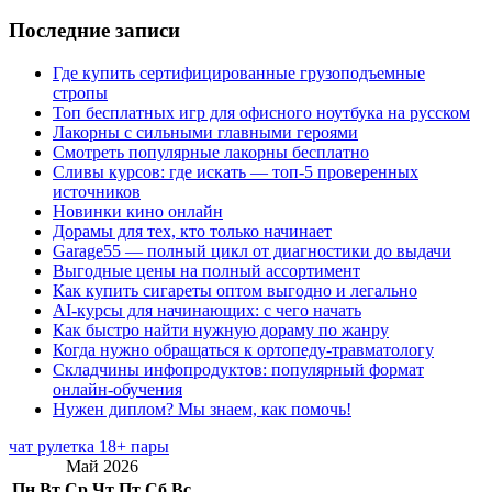
Последние записи
Где купить сертифицированные грузоподъемные
стропы
Топ бесплатных игр для офисного ноутбука на русском
Лакорны с сильными главными героями
Смотреть популярные лакорны бесплатно
Сливы курсов: где искать — топ-5 проверенных
источников
Новинки кино онлайн
Дорамы для тех, кто только начинает
Garage55 — полный цикл от диагностики до выдачи
Выгодные цены на полный ассортимент
Как купить сигареты оптом выгодно и легально
AI-курсы для начинающих: с чего начать
Как быстро найти нужную дораму по жанру
Когда нужно обращаться к ортопеду-травматологу
Складчины инфопродуктов: популярный формат
онлайн-обучения
Нужен диплом? Мы знаем, как помочь!
чат рулетка 18+ пары
Май 2026
Пн
Вт
Ср
Чт
Пт
Сб
Вс