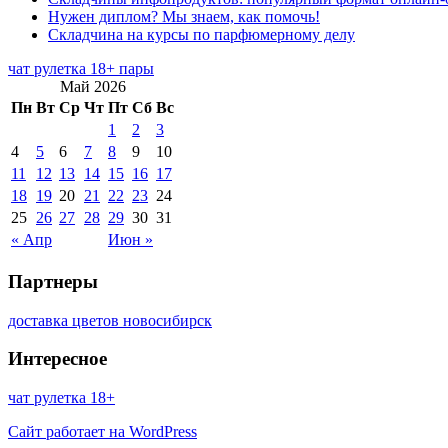
Нужен диплом? Мы знаем, как помочь!
Складчина на курсы по парфюмерному делу
чат рулетка 18+ пары
Май 2026
Пн
Вт
Ср
Чт
Пт
Сб
Вс
1
2
3
4
5
6
7
8
9
10
11
12
13
14
15
16
17
18
19
20
21
22
23
24
25
26
27
28
29
30
31
« Апр
Июн »
Партнеры
доставка цветов новосибирск
Интересное
чат рулетка 18+
Сайт работает на WordPress