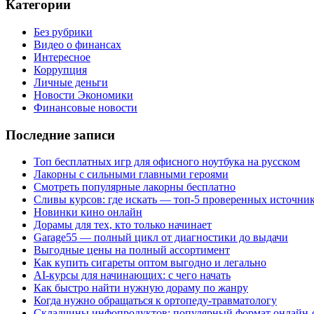
Категории
Без рубрики
Видео о финансах
Интересное
Коррупция
Личные деньги
Новости Экономики
Финансовые новости
Последние записи
Топ бесплатных игр для офисного ноутбука на русском
Лакорны с сильными главными героями
Смотреть популярные лакорны бесплатно
Сливы курсов: где искать — топ-5 проверенных источни
Новинки кино онлайн
Дорамы для тех, кто только начинает
Garage55 — полный цикл от диагностики до выдачи
Выгодные цены на полный ассортимент
Как купить сигареты оптом выгодно и легально
AI-курсы для начинающих: с чего начать
Как быстро найти нужную дораму по жанру
Когда нужно обращаться к ортопеду-травматологу
Складчины инфопродуктов: популярный формат онлайн-