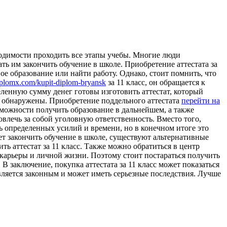
бходимости проходить все этапы учебы. Многие люди
ть им закончить обучение в школе. Приобретение аттестата за
ое образование или найти работу. Однако, стоит помнить, что
diplomx.com/kupit-diplom-bryansk
за 11 класс, он обращается к
ленную сумму денег готовы изготовить аттестат, который
о обнаружены. Приобретение поддельного аттестата
перейти на
зможности получить образование в дальнейшем, а также
овлечь за собой уголовную ответственность. Вместо того,
ь определенных усилий и времени, но в конечном итоге это
ет закончить обучение в школе, существуют альтернативные
ь аттестат за 11 класс. Также можно обратиться в центр
 карьеры и личной жизни. Поэтому стоит постараться получить
В заключение, покупка аттестата за 11 класс может показаться
вляется законным и может иметь серьезные последствия. Лучше