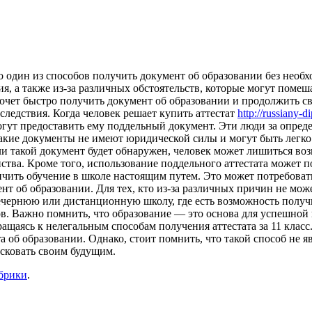
 это один из способов получить документ об образовании без нео
я, а также из-за различных обстоятельств, которые могут помеша
хочет быстро получить документ об образовании и продолжить св
следствия. Когда человек решает купить аттестат
http://russiany-
ут предоставить ему поддельный документ. Эти люди за опреде
 такие документы не имеют юридической силы и могут быть легк
ли такой документ будет обнаружен, человек может лишиться во
ства. Кроме того, использование поддельного аттестата может п
нчить обучение в школе настоящим путем. Это может потребоват
т об образовании. Для тех, кто из-за различных причин не мож
чернюю или дистанционную школу, где есть возможность получит
ов. Важно помнить, что образование — это основа для успешной
ащаясь к нелегальным способам получения аттестата за 11 класс. 
об образовании. Однако, стоит помнить, что такой способ не я
исковать своим будущим.
убрики
.