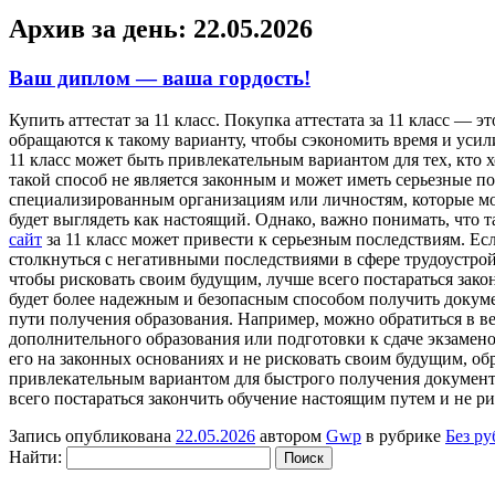
Архив за день:
22.05.2026
Ваш диплом — ваша гордость!
Купить aттeстaт зa 11 клaсс. Покупка аттестата за 11 класс —
обращаются к такому варианту, чтобы сэкономить время и усили
11 класс может быть привлекательным вариантом для тех, кто 
такой способ не является законным и может иметь серьезные по
специализированным организациям или личностям, которые мог
будет выглядеть как настоящий. Однако, важно понимать, что
сайт
за 11 класс может привести к серьезным последствиям. Ес
столкнуться с негативными последствиями в сфере трудоустрой
чтобы рисковать своим будущим, лучше всего постараться зако
будет более надежным и безопасным способом получить докумен
пути получения образования. Например, можно обратиться в ве
дополнительного образования или подготовки к сдаче экзамен
его на законных основаниях и не рисковать своим будущим, обр
привлекательным вариантом для быстрого получения документа 
всего постараться закончить обучение настоящим путем и не р
Запись опубликована
22.05.2026
автором
Gwp
в рубрике
Без р
Найти: