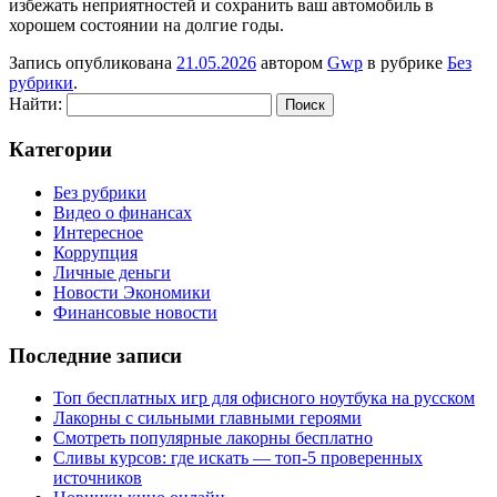
избежать неприятностей и сохранить ваш автомобиль в
хорошем состоянии на долгие годы.
Запись опубликована
21.05.2026
автором
Gwp
в рубрике
Без
рубрики
.
Найти:
Категории
Без рубрики
Видео о финансах
Интересное
Коррупция
Личные деньги
Новости Экономики
Финансовые новости
Последние записи
Топ бесплатных игр для офисного ноутбука на русском
Лакорны с сильными главными героями
Смотреть популярные лакорны бесплатно
Сливы курсов: где искать — топ-5 проверенных
источников