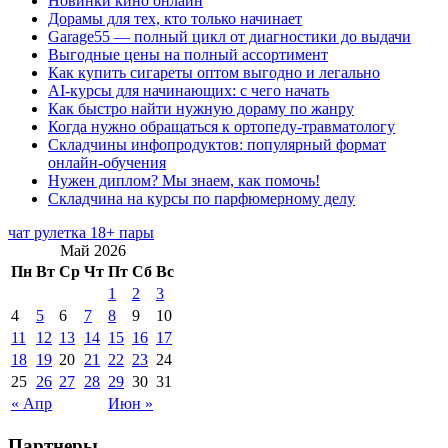
Новинки кино онлайн
Дорамы для тех, кто только начинает
Garage55 — полный цикл от диагностики до выдачи
Выгодные цены на полный ассортимент
Как купить сигареты оптом выгодно и легально
AI-курсы для начинающих: с чего начать
Как быстро найти нужную дораму по жанру
Когда нужно обращаться к ортопеду-травматологу
Складчины инфопродуктов: популярный формат
онлайн-обучения
Нужен диплом? Мы знаем, как помочь!
Складчина на курсы по парфюмерному делу
чат рулетка 18+ пары
Май 2026
Пн
Вт
Ср
Чт
Пт
Сб
Вс
1
2
3
4
5
6
7
8
9
10
11
12
13
14
15
16
17
18
19
20
21
22
23
24
25
26
27
28
29
30
31
« Апр
Июн »
Партнеры